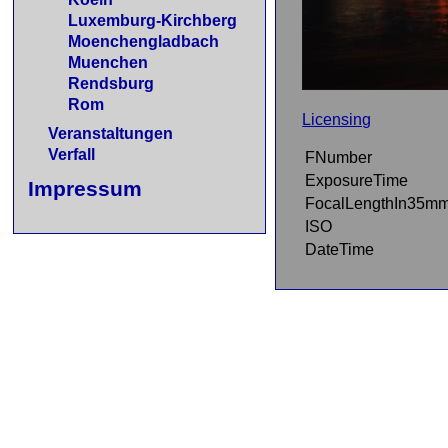
Luxemburg-Kirchberg
Moenchengladbach
Muenchen
Rendsburg
Rom
Licensing
Veranstaltungen
Verfall
FNumber
ExposureTime
Impressum
FocalLengthIn35m
ISO
DateTime