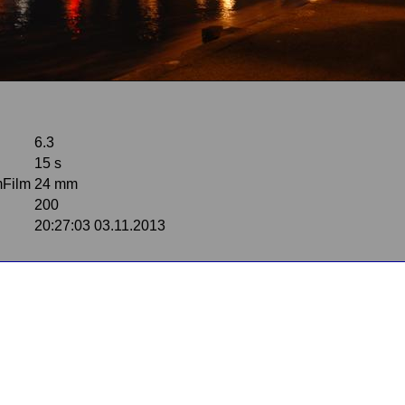
6.3
15 s
mFilm
24 mm
200
20:27:03 03.11.2013