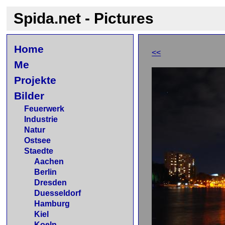
Spida.net - Pictures
Home
<<
Me
Projekte
Bilder
Feuerwerk
Industrie
Natur
Ostsee
Staedte
Aachen
Berlin
Dresden
Duesseldorf
Hamburg
Kiel
Koeln