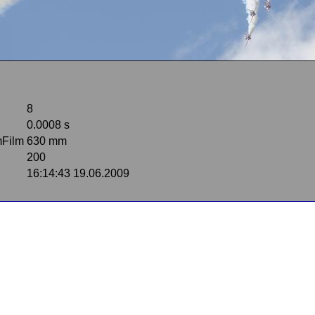
8
0.0008 s
mFilm
630 mm
200
16:14:43 19.06.2009