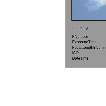
Licensing
FNumber
ExposureTime
FocalLengthIn35m
ISO
DateTime