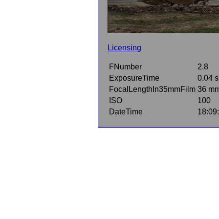
Licensing
FNumber
2.8
ExposureTime
0.04 s
FocalLengthIn35mmFilm
36 m
ISO
100
DateTime
18:09